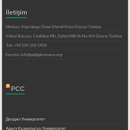
İletişim
Merkez: Köprübaşı Ömer Efendi Köyü Düzce/Türkiye
İrtibat Bürosu: Cedidiye Mh. Zaferi Milli Sk No:4/A Düzce/Türkiye
Tel: +90 505 205 5903
Eposta: info@adigabzexase.org
РСС
Дюзджэ Университет
Адыгэ Къэралыгъо Университет