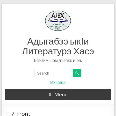
Адыгабзэ ыкIи
Литературэ Хасэ
Бзэ зимыIэм лъэпкъ иIэп.
ИхьапIэ
Menu
T_7_front