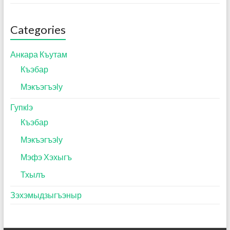
Categories
Анкара Къутам
Къэбар
Мэкъэгъэӏу
Гупкӏэ
Къэбар
Мэкъэгъэӏу
Мэфэ Хэхыгъ
Тхылъ
Зэхэмыдзыгъэныр