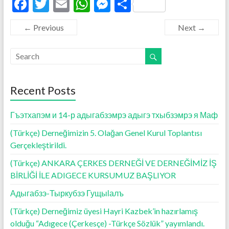
F
T
E
W
M
S
ac
w
m
h
es
h
← Previous
Next →
e
itt
ai
at
se
ar
b
er
l
s
n
e
o
A
g
o
p
er
Recent Posts
k
p
Гъэтхапэм и 14-р адыгабзэмрэ адыгэ тхыбзэмрэ я Маф
(Türkçe) Derneğimizin 5. Olağan Genel Kurul Toplantısı
Gerçekleştirildi.
(Türkçe) ANKARA ÇERKES DERNEĞİ VE DERNEĞİMİZ İŞ
BİRLİĞİ İLE ADIGECE KURSUMUZ BAŞLIYOR
Адыгабзэ-Тыркубзэ Гущыӏалъ
(Türkçe) Derneğimiz üyesi Hayri Kazbek’in hazırlamış
olduğu “Adıgece (Çerkesçe) -Türkçe Sözlük” yayımlandı.