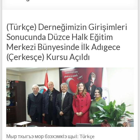
(Türkçe) Derneğimizin Girişimleri
Sonucunda Düzce Halk Eğitim
Merkezi Bünyesinde İlk Adıgece
(Çerkesçe) Kursu Açıldı
Мыр тхыгъэ мор бзэхэмкIэ щыI: Türkçe