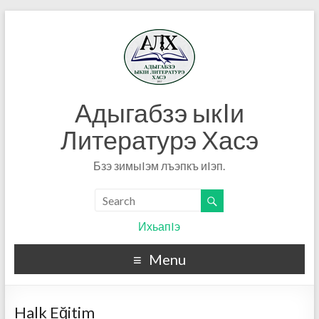
Адыгабзэ ыкIи
Литературэ Хасэ
Бзэ зимыIэм лъэпкъ иIэп.
ИхьапIэ
Menu
Halk Eğitim