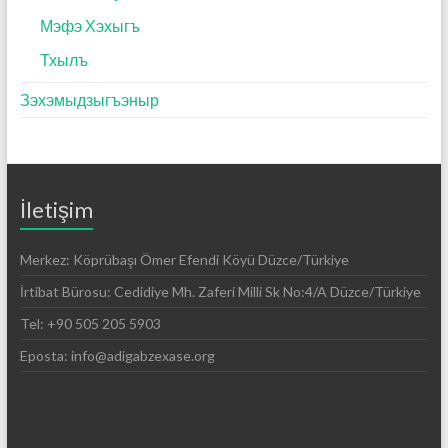
Мэфэ Хэхыгъ
Тхылъ
Зэхэмыдзыгъэныр
İletişim
Merkez: Köprübaşı Ömer Efendi Köyü Düzce/Türkiye
İrtibat Bürosu: Cedidiye Mh. Zaferi Milli Sk No:4/A Düzce/Türkiye
Tel: +90 505 205 5903
Eposta: info@adigabzexase.org