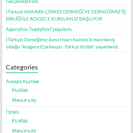
Gerçekleştirildi.
(Türkçe) ANKARA ÇERKES DERNEĞİ VE DERNEĞİMİZ İŞ
BİRLİĞİ İLE ADIGECE KURSUMUZ BAŞLIYOR
Адыгабзэ-Тыркубзэ Гущыӏалъ
(Türkçe) Derneğimiz üyesi Hayri Kazbek’in hazırlamış
olduğu “Adıgece (Çerkesçe) -Türkçe Sözlük” yayımlandı.
Categories
Анкара Къутам
Къэбар
Мэкъэгъэӏу
Гупкӏэ
Къэбар
Мэкъэгъэӏу