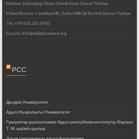
Merkez: Köprübaşı Ömer Efendi Köyü Düzce/Türkiye
İrtibat Bürosu: Cedidiye Mh. Zaferi Milli Sk No:4/A Düzce/Türkiye
Tel: +90 505 205 5903
Eposta: info@adigabzexase.org
РСС
Дюзджэ Университет
Адыгэ Къэралыгъо Университет
Гуманитар ушэтынхэмкӏэ Адыгэ республикэ институтэу Кӏэрэшэ
Т. М. ыцӏэкӏэ щытыр
Дунэе сипозиумхэу адыгэ филологиер