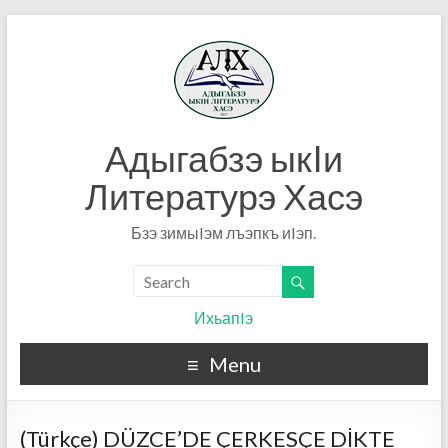
Адыгабзэ ыкIи
Литературэ Хасэ
Бзэ зимыIэм лъэпкъ иIэп.
ИхьапIэ
Menu
(Türkçe) DÜZCE’DE ÇERKESÇE DİKTE