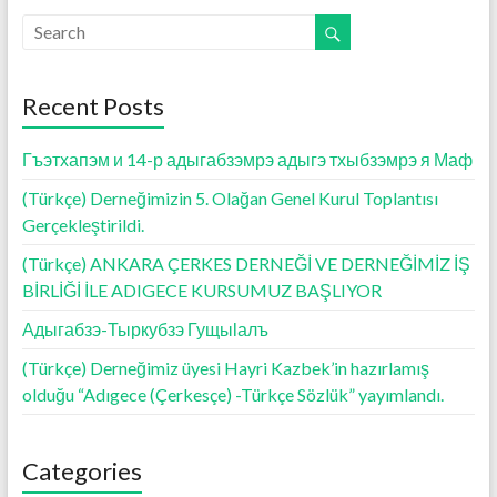
Recent Posts
Гъэтхапэм и 14-р адыгабзэмрэ адыгэ тхыбзэмрэ я Маф
(Türkçe) Derneğimizin 5. Olağan Genel Kurul Toplantısı
Gerçekleştirildi.
(Türkçe) ANKARA ÇERKES DERNEĞİ VE DERNEĞİMİZ İŞ
BİRLİĞİ İLE ADIGECE KURSUMUZ BAŞLIYOR
Адыгабзэ-Тыркубзэ Гущыӏалъ
(Türkçe) Derneğimiz üyesi Hayri Kazbek’in hazırlamış
olduğu “Adıgece (Çerkesçe) -Türkçe Sözlük” yayımlandı.
Categories