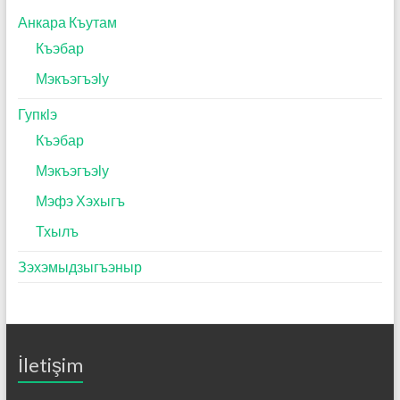
Анкара Къутам
Къэбар
Мэкъэгъэӏу
Гупкӏэ
Къэбар
Мэкъэгъэӏу
Мэфэ Хэхыгъ
Тхылъ
Зэхэмыдзыгъэныр
İletişim