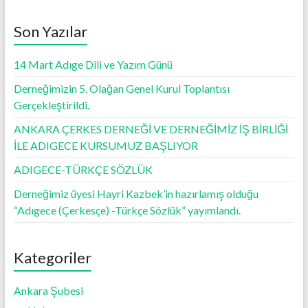
o
A
g
o
p
er
Son Yazılar
k
p
14 Mart Adıge Dili ve Yazım Günü
Derneğimizin 5. Olağan Genel Kurul Toplantısı
Gerçekleştirildi.
ANKARA ÇERKES DERNEĞİ VE DERNEĞİMİZ İŞ BİRLİĞİ
İLE ADIGECE KURSUMUZ BAŞLIYOR
ADIGECE-TÜRKÇE SÖZLÜK
Derneğimiz üyesi Hayri Kazbek’in hazırlamış olduğu
“Adıgece (Çerkesçe) -Türkçe Sözlük” yayımlandı.
Kategoriler
Ankara Şubesi