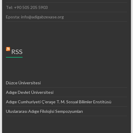
Tel: +90 505 205 5903
Eposta: info@adigabzexase.org
RSS
Düzce Üniversitesi
Adıge Devlet Üniversitesi
Adıge Cumhuriyeti Ç’eraşe T. M. Sosyal Bilimler Enstitüsü
Uluslararası Adıge Filolojisi Sempozyumları