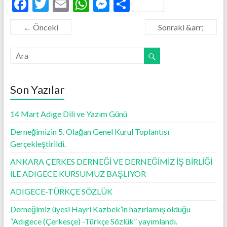
F
T
E
W
M
S
ac
w
m
h
es
h
← Önceki
Sonraki &arr;
e
itt
ai
at
se
ar
b
er
l
s
n
e
o
A
g
o
p
er
Son Yazılar
k
p
14 Mart Adıge Dili ve Yazım Günü
Derneğimizin 5. Olağan Genel Kurul Toplantısı
Gerçekleştirildi.
ANKARA ÇERKES DERNEĞİ VE DERNEĞİMİZ İŞ BİRLİĞİ
İLE ADIGECE KURSUMUZ BAŞLIYOR
ADIGECE-TÜRKÇE SÖZLÜK
Derneğimiz üyesi Hayri Kazbek’in hazırlamış olduğu
“Adıgece (Çerkesçe) -Türkçe Sözlük” yayımlandı.