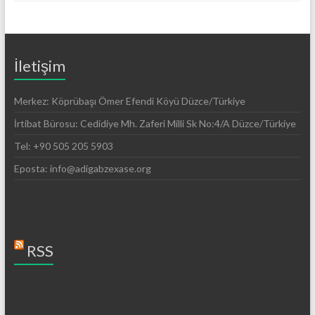
İletişim
Merkez: Köprübaşı Ömer Efendi Köyü Düzce/Türkiye
İrtibat Bürosu: Cedidiye Mh. Zaferi Milli Sk No:4/A Düzce/Türkiye
Tel: +90 505 205 5903
Eposta: info@adigabzexase.org
RSS