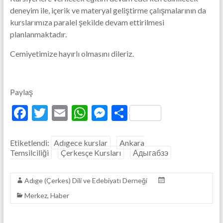
deneyim ile, içerik ve materyal geliştirme çalışmalarının da
kurslarımıza paralel şekilde devam ettirilmesi
planlanmaktadır.
Cemiyetimize hayırlı olmasını dileriz.
Paylaş
F
T
E
W
M
S
ac
w
m
h
es
h
e
itt
ai
at
se
ar
Etiketlendi:
Adıgece kurslar
Ankara
Temsilciliği
Çerkesçe Kursları
Адыгабзэ
b
er
l
s
n
e
o
A
g
Adıge (Çerkes) Dili ve Edebiyatı Derneği
o
p
er
Merkez
,
Haber
k
p