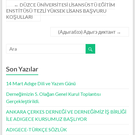
←
DÜZCE ÜNİVERSİTESİ LİSANSÜSTÜ EĞİTİM
ENSTİTÜSÜ TEZLİ YÜKSEK LİSANS BAŞVURU
KOŞULLARI
(Адыгабзэ) Адыгэ диктант
→
Son Yazılar
14 Mart Adıge Dili ve Yazım Günü
Derneğimizin 5. Olağan Genel Kurul Toplantısı
Gerçekleştirildi.
ANKARA ÇERKES DERNEĞİ VE DERNEĞİMİZ İŞ BİRLİĞİ
İLE ADIGECE KURSUMUZ BAŞLIYOR
ADIGECE-TÜRKÇE SÖZLÜK