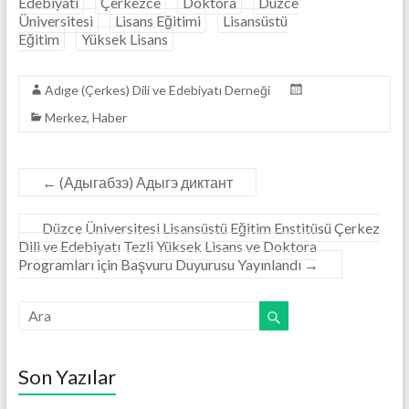
Edebiyatı
Çerkezce
Doktora
Düzce
b
er
l
s
n
e
Üniversitesi
Lisans Eğitimi
Lisansüstü
o
A
g
Eğitim
Yüksek Lisans
o
p
er
Adıge (Çerkes) Dili ve Edebiyatı Derneği
k
p
Merkez
,
Haber
←
(Адыгабзэ) Адыгэ диктант
Düzce Üniversitesi Lisansüstü Eğitim Enstitüsü Çerkez
Dili ve Edebiyatı Tezli Yüksek Lisans ve Doktora
Programları için Başvuru Duyurusu Yayınlandı
→
Son Yazılar