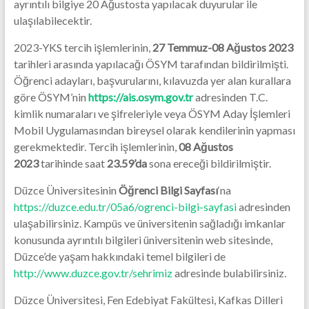
ayrıntılı bilgiye 20 Ağustosta yapılacak duyurular ile
ulaşılabilecektir.
2023-YKS tercih işlemlerinin,
27 Temmuz-08 Ağustos 2023
tarihleri arasında yapılacağı ÖSYM tarafından bildirilmişti.
Öğrenci adayları, başvurularını, kılavuzda yer alan kurallara
göre ÖSYM’nin
https://ais.osym.gov.tr
adresinden T.C.
kimlik numaraları ve şifreleriyle veya ÖSYM Aday İşlemleri
Mobil Uygulamasından bireysel olarak kendilerinin yapması
gerekmektedir. Tercih işlemlerinin,
08 Ağustos
2023
tarihinde saat
23.59
’da
sona ereceği bildirilmiştir.
Düzce Üniversitesinin
Öğrenci Bilgi Sayfası
‘na
https://duzce.edu.tr/05a6/ogrenci-bilgi-sayfasi
adresinden
ulaşabilirsiniz. Kampüs ve üniversitenin sağladığı imkanlar
konusunda ayrıntılı bilgileri üniversitenin web sitesinde,
Düzce’de yaşam hakkındaki temel bilgileri de
http://www.duzce.gov.tr/sehrimiz
adresinde bulabilirsiniz.
Düzce Üniversitesi, Fen Edebiyat Fakültesi, Kafkas Dilleri