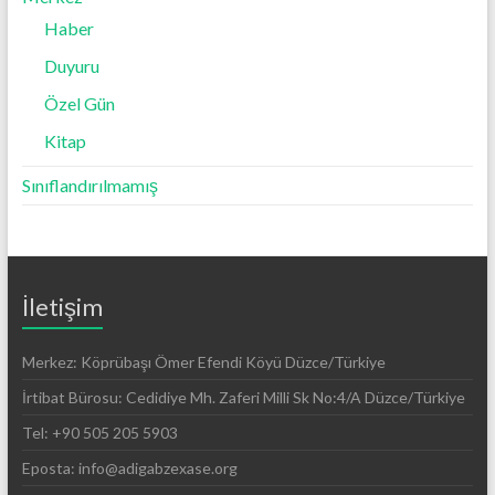
Haber
Duyuru
Özel Gün
Kitap
Sınıflandırılmamış
İletişim
Merkez: Köprübaşı Ömer Efendi Köyü Düzce/Türkiye
İrtibat Bürosu: Cedidiye Mh. Zaferi Milli Sk No:4/A Düzce/Türkiye
Tel: +90 505 205 5903
Eposta: info@adigabzexase.org