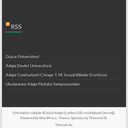
RSS
Düzce Üniversitesi
Adıge Devlet Üniversitesi
Adıge Cumhuriyeti Ç’eraşe T. M. Sosyal Bilimler Enstitüsü
Uluslararası Adıge Filolojisi Sempozyumları
Tüm hakları saklıdır © 2026
Adıge (Çerkes) Dili ve Edebiyatı Derneği
.
Powered by
WordPress
. Theme: Spacious by
ThemeGrill
.
Oturum Aç