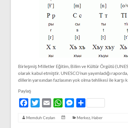
Birleşmiş Milletler Eğitim, Bilim ve Kültür Örgütü (UN
olarak kabul etmiştir. UNESCO’nun yayımladığı raporda,
dillerin yarısından fazlasının yok olma tehlikesi ile karşı 
Paylaş
F
T
E
W
M
S
ac
w
m
h
es
h
Memduh Ceylan
Merkez
,
Haber
e
itt
ai
at
se
ar