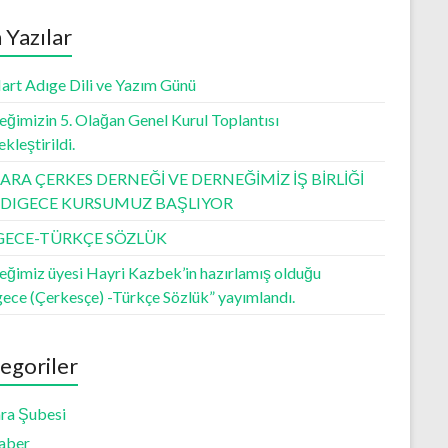
 Yazılar
art Adıge Dili ve Yazım Günü
ğimizin 5. Olağan Genel Kurul Toplantısı
kleştirildi.
RA ÇERKES DERNEĞİ VE DERNEĞİMİZ İŞ BİRLİĞİ
 ADIGECE KURSUMUZ BAŞLIYOR
GECE-TÜRKÇE SÖZLÜK
eğimiz üyesi Hayri Kazbek’in hazırlamış olduğu
gece (Çerkesçe) -Türkçe Sözlük” yayımlandı.
egoriler
ra Şubesi
aber