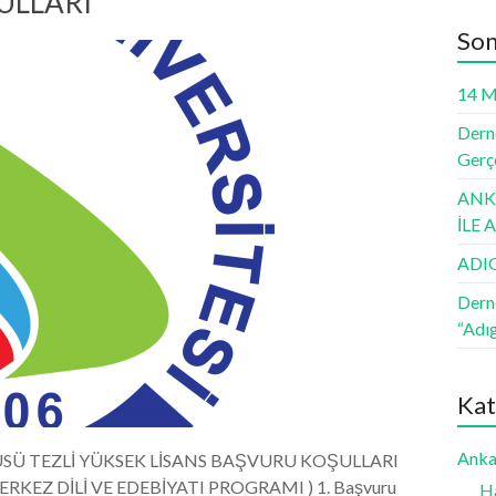
ULLARI
Son
14 M
Derne
Gerçe
ANKA
İLE
ADI
Dern
“Adı
Kat
Anka
ÜSÜ TEZLİ YÜKSEK LİSANS BAŞVURU KOŞULLARI
RKEZ DİLİ VE EDEBİYATI PROGRAMI ) 1. Başvuru
H