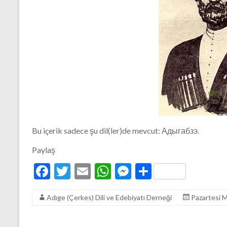
Bu içerik sadece şu dil(ler)de mevcut: Адыгабзэ.
Paylaş
F
T
E
W
M
S
ac
w
m
h
es
h
Adıge (Çerkes) Dili ve Edebiyatı Derneği
Pazartesi 
e
itt
ai
at
se
ar
b
er
l
s
n
e