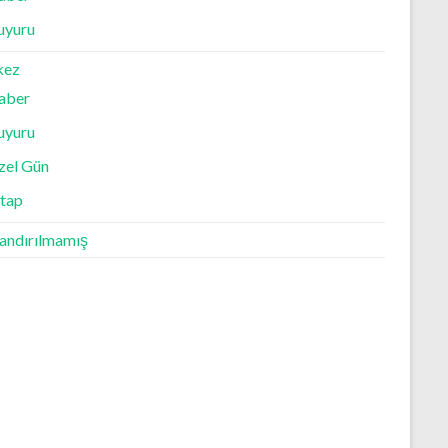
uyuru
kez
aber
uyuru
zel Gün
itap
landırılmamış