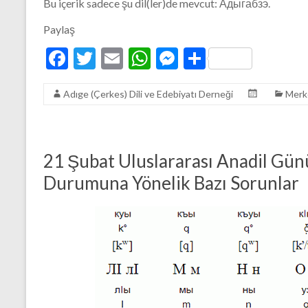
Bu içerik sadece şu dil(ler)de mevcut: Адыгабзэ.
Paylaş
F
T
E
W
M
S
ac
w
m
h
es
h
Adıge (Çerkes) Dili ve Edebiyatı Derneği
Merk
e
itt
ai
at
se
ar
b
er
l
s
n
e
o
A
g
21 Şubat Uluslararası Anadil Günü
o
p
er
Durumuna Yönelik Bazı Sorunlar
k
p