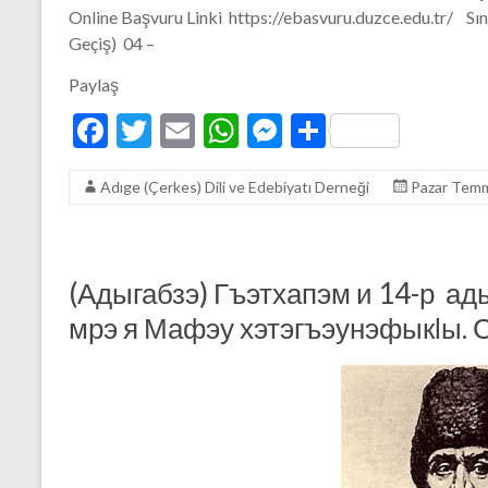
Online Başvuru Linki https://ebasvuru.duzce.edu.tr/ Sın
Geçiş) 04 –
Paylaş
F
T
E
W
M
S
ac
w
m
h
es
h
Adıge (Çerkes) Dili ve Edebiyatı Derneği
Pazar Temm
e
itt
ai
at
se
ar
b
er
l
s
n
e
o
A
g
(Адыгабзэ) Гъэтхапэм и 14-р ад
o
p
er
мрэ я Мафэу хэтэгъэунэфыкӏы. 
k
p