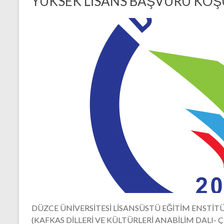
YÜKSEK LİSANS BAŞVURU KOŞ
DÜZCE ÜNİVERSİTESİ LİSANSÜSTÜ EĞİTİM ENSTİT
(KAFKAS DİLLERİ VE KÜLTÜRLERİ ANABİLİM DALI- ÇE