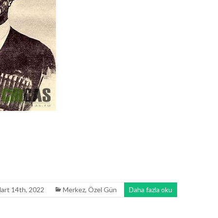
Mart 14th, 2022
Merkez
,
Özel Gün
Daha fazla oku