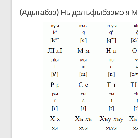
o
A
g
(Адыгабзэ) Ныдэлъфыбзэмэ я 
o
p
er
k
p