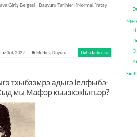
ava Giriş Belgesi Başvuru Tarihleri (Normal, Yatay
D
Mer
H
D
Ö
uz 3rd, 2022
Merkez
,
Duyuru
Daha fazla oku
K
Sınıf
ыгэ тхыбзэмрэ адыгэ ӏeлфыбэ-
Сыд мы Мафэр къызхэкӏыгъэр?